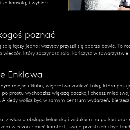
 za konsolą, i wybierz
 kogoś poznać
salę łączy jedno: wszyscy przyszli się dobrze bawić. To r
a wieczór, który zaczynasz solo, kończysz w towarzystwie
ie Enklawa
innym miejscu klubu, więc łatwo znaleźć taką, która pasu
o po prostu wychodzisz większą paczką i chcesz mieć swój
. A kiedy wolisz być w samym centrum wydarzeń, bierzesz 
ój z własną obsługą kelnerską i widokiem na parkiet oraz 
arzem wieczoru: mieć komfort, swoją przestrzeń i być tr