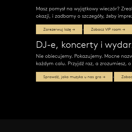
Masz pomysł na wyjątkowy wieczór? Zrea
okazji, i zadbamy o szczegóły, żeby impre
·
Zarezerwuj lożę →
Zobacz VIP room →
DJ-e, koncerty i wyd
Nie obiecujemy. Pokazujemy. Mocne nazwi
każdym calu. Przyjdź raz, a zrozumiesz, o
·
Sprawdź, jaka muzyka u nas gra →
Zobac