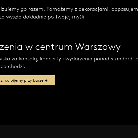
lizujemy go razem. Pomożemy z dekoracjami, dopasujemy
za wyszła dokładnie po Twojej myśli.
arzenia w centrum Warszawy
ska za konsolą, koncerty i wydarzenia ponad standard, 
 co chodzi.
z, co pijemy przy barze →