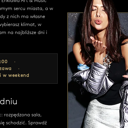
a Enklawa Art & Music
samym sercu miasta, a w
żdy z nich ma własne
wybierasz klimat, w
m na najbliższe dni i
:00
szawa
i w weekend
dniu
c: rozpędzona sala,
się schodzić. Sprawdź