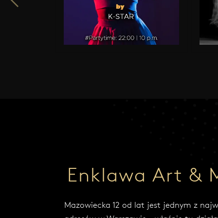
e
z
g
ł
o
s
z
e
n
i
a
.
Enklawa Art & 
Najedź
kursorem
i zobacz
Mazowiecka 12 od lat jest jednym z naj
kod