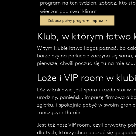
program na ten tydzień, zobacz, kto stoi
wieczór pod swój klimat.
Zobacz pełny program imprez →
Klub, w którym łatwo
W tym klubie łatwo kogoś poznać, bo całą 
barze czy na parkiecie zaczyna się sama, 
pierwszej chwili poczuć się tu na miejscu.
Loże i VIP room w klub
Lóż w Enklawie jest sporo i każda stoi w 
urodziny, panieński, imprezę firmową alb
zgiełku, i spokojnie pobyć w swoim gronie
tańczącym tłumie.
Jest też nasz VIP room, czyli prywatny pok
dla tych, którzy chcą poczuć się gospod