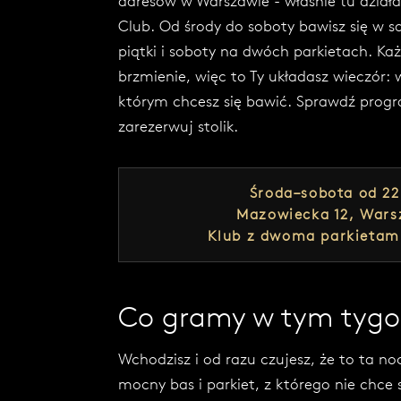
adresów w Warszawie - właśnie tu dział
W
Club. Od środy do soboty bawisz się w 
Y
piątki i soboty na dwóch parkietach. Ka
Ś
L
brzmienie, więc to Ty układasz wieczór: 
I
którym chcesz się bawić. Sprawdź progra
J
zarezerwuj stolik.
W
I
A
D
Środa–sobota od 22
O
M
Mazowiecka 12, War
O
Klub z dwoma parkietam
Ś
Ć
Co gramy w tym tygo
Wchodzisz i od razu czujesz, że to ta no
mocny bas i parkiet, z którego nie chce 