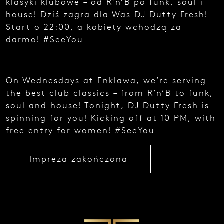
klasyki klubowe – od R’n’B po funk, soul i
e
house! Dziś zagra dla Was DJ Dutty Fresh!
z
g
Start o 22:00, a kobiety wchodzą za
ł
darmo! #SeeYou
o
s
z
e
On Wednesdays at Enklawa, we’re serving
n
i
the best club classics – from R’n’B to funk,
a
soul and house! Tonight, DJ Dutty Fresh is
.
spinning for you! Kicking off at 10 PM, with
free entry for women! #SeeYou
Impreza zakończona
Najedź
kursorem
i zobacz
kod