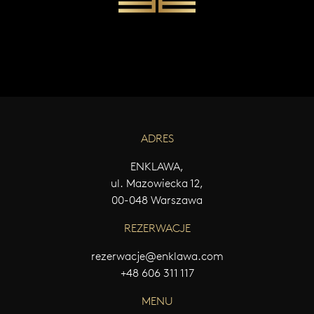
W
Y
Ś
L
I
J
W
I
A
ADRES
D
O
M
ENKLAWA,
O
ul. Mazowiecka 12,
Ś
00-048 Warszawa
Ć
REZERWACJE
rezerwacje@enklawa.com
+48 606 311 117
MENU