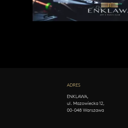
e
z
g
ł
o
s
z
e
n
i
a
.
ADRES
ENKLAWA,
ul. Mazowiecka 12,
Najedź
00-048 Warszawa
kursorem
i zobacz
kod