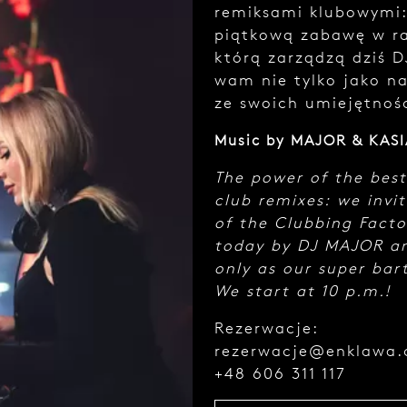
remiksami klubowymi
piątkową zabawę w ra
którą zarządzą dziś 
wam nie tylko jako n
ze swoich umiejętnośc
Music by MAJOR & KAS
The power of the best
club remixes: we invit
of the Clubbing Facto
today by DJ MAJOR a
only as our super bart
We start at 10 p.m.!
Rezerwacje:
rezerwacje@enklawa
+48 606 311 117