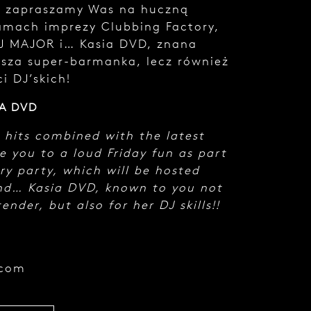
: zapraszamy Was na huczną
mach imprezy Clubbing Factory,
DJ MAJOR i… Kasia DVD, znana
asza super-barmanka, lecz również
i DJ’skich!
IA DVD
 hits combined with the latest
e you to a loud Friday fun as part
ry party, which will be hosted
nd… Kasia DVD, known to you not
ender, but also for her DJ skills!!
.com