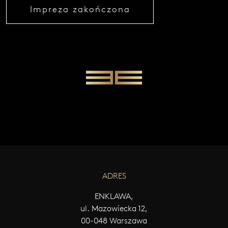
Impreza zakończona
W
Y
Ś
L
I
J
W
I
A
D
O
M
O
Ś
Ć
ADRES
ENKLAWA,
ul. Mazowiecka 12,
00-048 Warszawa