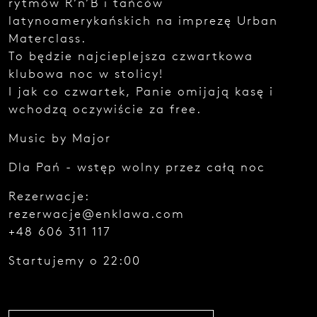
rytmów R’n’B i tańców
e
latynoamerykańskich na imprezę Urban
z
g
Materclass.
ł
To będzie najcieplejsza czwartkowa
o
klubowa noc w stolicy!
s
z
I jak co czwartek, Panie omijają kasę i
e
wchodzą oczywiście za free.
n
i
Music by Major
a
.
Dla Pań - wstęp wolny przez całą noc
Rezerwacje:
rezerwacje@enklawa.com
+48 606 311 117
Startujemy o 22:00
Najedź
kursorem
i zobacz
kod