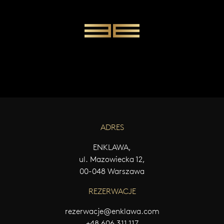
W
Y
Ś
L
I
J
W
I
A
D
O
M
ADRES
O
Ś
Ć
ENKLAWA,
ul. Mazowiecka 12,
00-048 Warszawa
REZERWACJE
rezerwacje@enklawa.com
+48 606 311 117