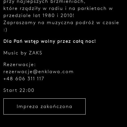
przy najlepszych brzmieniach,
e
które rządziły w radiu i na parkietach w
z
g
przedziale lat 1980 i 2010!
ł
Zapraszamy na muzyczna podróż w czasie
o
:)
s
z
e
Dla Pań wstęp wolny przez całą noc!
n
i
Music by ZAKS
a
.
Rezerwacje:
rezerwacje@enklawa.com
+48 606 311 117
Start 22:00
Impreza zakończona
Najedź
kursorem
i zobacz
kod