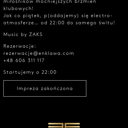
miłośników mocniejszych brzmień
e
klubowych!
z
g
Jak co piątek, p(oddajemy) się electro-
ł
atmosferze… od 22:00 do samego świtu!
o
s
Music by ZAKS
z
e
Rezerwacje:
n
i
rezerwacje@enklawa.com
a
+48 606 311 117
.
Startujemy o 22:00
Impreza zakończona
Najedź
kursorem
i zobacz
kod