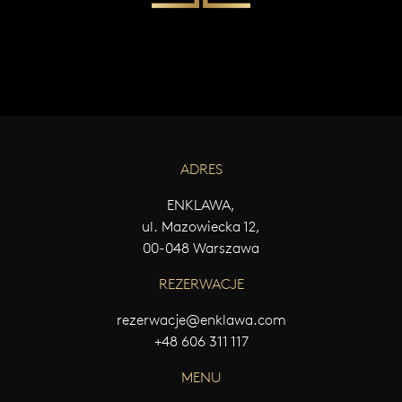
W
Y
Ś
L
I
J
W
I
A
ADRES
D
O
ENKLAWA,
M
ul. Mazowiecka 12,
O
Ś
00-048 Warszawa
Ć
REZERWACJE
rezerwacje@enklawa.com
+48 606 311 117
MENU