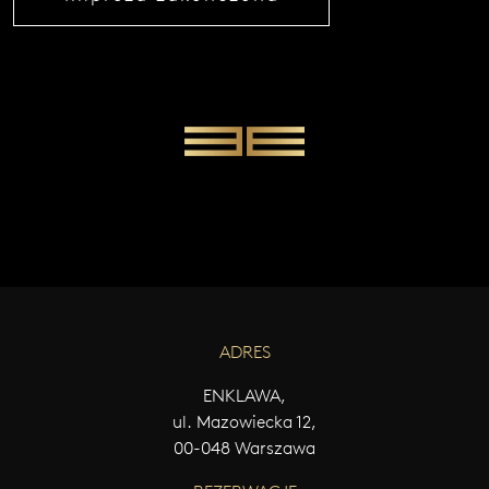
e
z
g
ł
o
s
z
e
n
i
a
.
ADRES
ENKLAWA,
Najedź
ul. Mazowiecka 12,
kursorem
00-048 Warszawa
i zobacz
kod