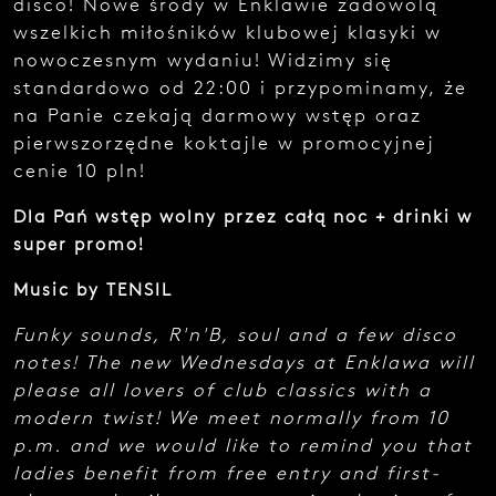
disco! Nowe środy w Enklawie zadowolą
e
wszelkich miłośników klubowej klasyki w
z
g
nowoczesnym wydaniu! Widzimy się
ł
standardowo od 22:00 i przypominamy, że
o
na Panie czekają darmowy wstęp oraz
s
z
pierwszorzędne koktajle w promocyjnej
e
cenie 10 pln!
n
i
Dla Pań wstęp wolny przez całą noc + drinki w
a
.
super promo!
Music by TENSIL
Funky sounds, R'n'B, soul and a few disco
notes! The new Wednesdays at Enklawa will
please all lovers of club classics with a
modern twist! We meet normally from 10
Najedź
kursorem
p.m. and we would like to remind you that
i zobacz
ladies benefit from free entry and first-
kod