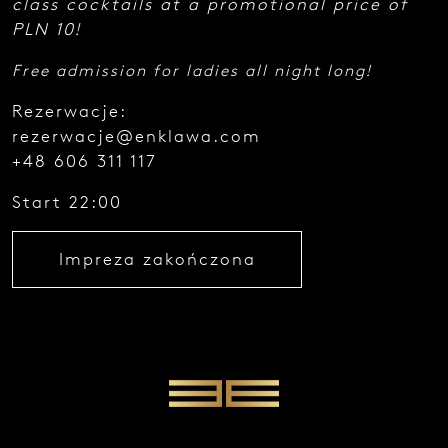
class cocktails at a promotional price of
W
PLN 10!
Y
Ś
Free admission for ladies all night long!
L
I
Rezerwacje:
J
rezerwacje@enklawa.com
W
+48 606 311 117
I
A
D
Start 22:00
O
M
O
Impreza zakończona
Ś
Ć