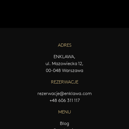
W
Y
Ś
L
I
J
W
ADRES
I
A
ENKLAWA,
D
O
ul. Mazowiecka 12,
M
00-048 Warszawa
O
Ś
REZERWACJE
Ć
rezerwacje@enklawa.com
+48 606 311 117
MENU
Blog