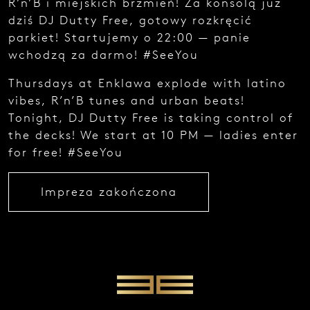
R’n’B i miejskich brzmień! Za konsolą już
e
dziś DJ Dutty Free, gotowy rozkręcić
z
g
parkiet! Startujemy o 22:00 — panie
ł
wchodzą za darmo! #SeeYou
o
s
Thursdays at Enklawa explode with latino
z
e
vibes, R’n’B tunes and urban beats!
n
Tonight, DJ Dutty Free is taking control of
i
the decks! We start at 10 PM — ladies enter
a
for free! #SeeYou
.
Impreza zakończona
Najedź
kursorem
i zobacz
kod