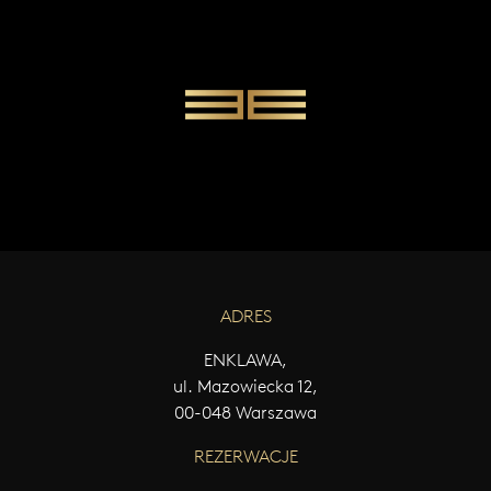
W
Y
Ś
L
I
J
W
I
A
D
O
M
O
Ś
ADRES
Ć
ENKLAWA,
ul. Mazowiecka 12,
00-048 Warszawa
REZERWACJE