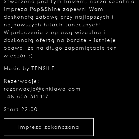
Stworzona pod tym hasłem, nasza sobotnia
e
impreza Pop&Shine zapewni Wam
z
g
doskonałą zabawę przy najlepszych i
ł
najnowszych hitach tanecznych!
o
W połączeniu z oprawą wizualną i
s
z
doskonałą ofertą na bardze - istnieje
e
obawa, że na długo zapamiętacie ten
n
wieczór :)
i
a
Music by TENSILE
.
Rezerwacje:
rezerwacje@enklawa.com
+48 606 311 117
Start 22:00
Najedź
kursorem
Impreza zakończona
i zobacz
kod