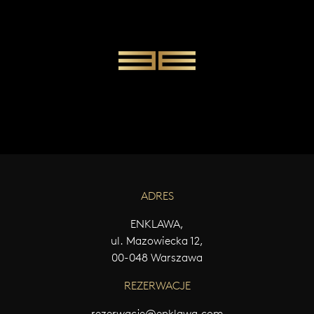
W
Y
Ś
L
I
J
W
I
A
D
O
M
O
Ś
ADRES
Ć
ENKLAWA,
ul. Mazowiecka 12,
00-048 Warszawa
REZERWACJE
rezerwacje@enklawa.com