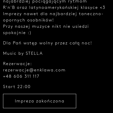
najabrdziej pociągającym rytmom
e
R'n'B oraz latynoamerykańskiej klasyce <3
z
g
Imprezy nawet dla najbardziej taneczno-
ł
opornych osobników!
o
Przy naszej muzyce nikt nie usiedzi
s
z
spokojnie :)
e
n
Dla Pań wstęp wolny przez całą noc!
i
a
Music by STELLA
.
Rezerwacje:
rezerwacje@enklawa.com
+48 606 311 117
Start 22:00
Najedź
kursorem
Impreza zakończona
i zobacz
kod