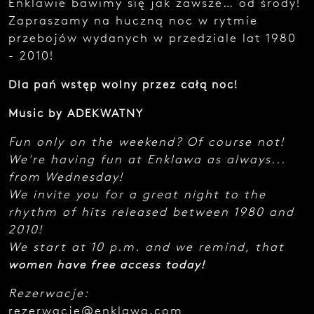
Enklawie bawimy się jak zawsze… od środy!
e
Zapraszamy na huczną noc w rytmie
z
g
przebojów wydanych w przedziale lat 1980
ł
- 2010!
o
s
Dla pań wstęp wolny przez całą noc!
z
e
Music by ADEKWATNY
n
i
a
Fun only on the weekend? Of course not!
.
We're having fun at Enklawa as always...
from Wednesday!
We invite you for a great night to the
rhythm of hits released between 1980 and
2010!
We start at 10 p.m. and we remind, that
women have free access today!
Najedź
kursorem
i zobacz
Rezerwacje:
kod
rezerwacje@enklawa.com