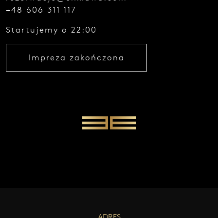
+48 606 311 117
W
Y
Startujemy o 22:00
Ś
L
I
Impreza zakończona
J
W
I
A
D
O
M
O
Ś
Ć
ADRES