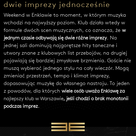
dwie imprezy jednocześnie
W
Y
Weekend w Enklawie to moment, w którym muzyka
Ś
wchodzi na najwyższy poziom. Klub działa wtedy w
L
formule dwóch scen muzycznych, co oznacza, że
w
I
J
. Na
jednym czasie odbywają się dwie różne imprezy
W
jednej sali dominują najgorętsze hity taneczne i
I
utwory znane z klubowych list przebojów, na drugiej
A
D
pojawiają się bardziej zmysłowe brzmienia. Goście nie
O
muszą wybierać jednego stylu na cały wieczór. Mogą
M
zmieniać przestrzeń, tempo i klimat imprezy,
O
dopasowując muzykę do własnego nastroju. To jeden
Ś
Ć
z powodów, dla których
wiele os
ób uważa Enklawę
za
najlepszy klub w Warszawie
, jeśli chodzi o brak monotonii
.
podczas imprez