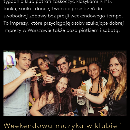
tygodnia klub potrafi zaskoczyć klasykami R’n’B,
e
funku, soulu i dance, tworząc przestrzeń do
z
g
swobodnej zabawy bez presji weekendowego tempa.
ł
To imprezy, które przyciągają osoby szukające dobrej
o
imprezy w Warszawie także poza piątkiem i sobotą.
s
z
e
n
i
a
.
Najedź
kursorem
i zobacz
Weekendowa muzyka w klubie i
kod