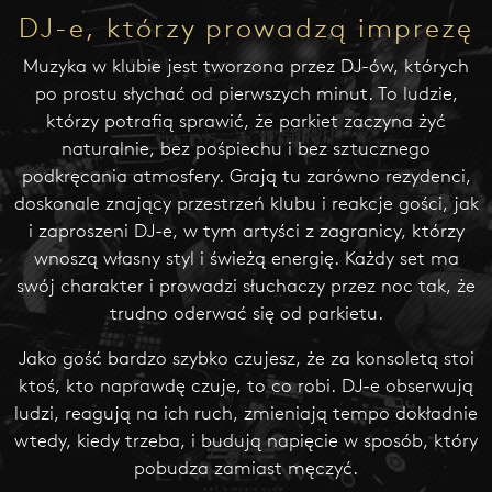
DJ-e, którzy prowadzą imprezę
Muzyka w klubie jest tworzona przez DJ-ów, których
po prostu słychać od pierwszych minut. To ludzie,
którzy potrafią sprawić, że parkiet zaczyna żyć
naturalnie, bez pośpiechu i bez sztucznego
podkręcania atmosfery. Grają tu zarówno rezydenci,
doskonale znający przestrzeń klubu i reakcje gości, jak
i zaproszeni DJ-e, w tym artyści z zagranicy, którzy
wnoszą własny styl i świeżą energię. Każdy set ma
swój charakter i prowadzi słuchaczy przez noc tak, że
trudno oderwać się od parkietu.
Jako gość bardzo szybko czujesz, że za konsoletą stoi
ktoś, kto naprawdę czuje, to co robi. DJ-e obserwują
ludzi, reagują na ich ruch, zmieniają tempo dokładnie
wtedy, kiedy trzeba, i budują napięcie w sposób, który
pobudza zamiast męczyć.