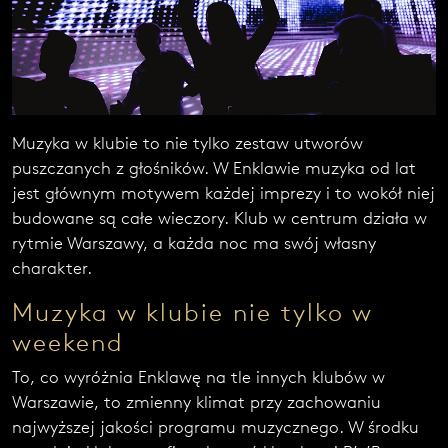
d
z
i
e
p
o
w
o
Muzyka w klubie to nie tylko zestaw utworów
d
puszczanych z głośników. W Enklawie muzyka od lat
o
jest głównym motywem każdej imprezy i to wokół niej
w
a
budowane są całe wieczory.
Klub w centrum
działa w
ć
rytmie Warszawy, a każda noc ma swój własny
u
charakter.
n
i
Muzyka w klubie nie tylko w
w
a
weekend
ż
n
To, co wyróżnia Enklawę na tle innych klubów w
i
Warszawie, to zmienny klimat przy zachowaniu
e
n
najwyższej jakości programu muzycznego. W środku
i