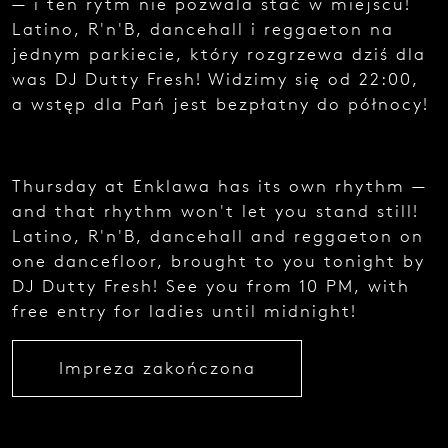
— i ten rytm nie pozwala stać w miejscu!
e
Latino, R'n'B, dancehall i reggaeton na
z
g
jednym parkiecie, który rozgrzewa dziś dla
ł
was DJ Dutty Fresh! Widzimy się od 22:00,
o
a wstęp dla Pań jest bezpłatny do północy!
s
z
e
n
i
Thursday at Enklawa has its own rhythm —
a
and that rhythm won't let you stand still!
.
Latino, R'n'B, dancehall and reggaeton on
one dancefloor, brought to you tonight by
DJ Dutty Fresh! See you from 10 PM, with
free entry for ladies until midnight!
Impreza zakończona
Najedź
kursorem
i zobacz
kod