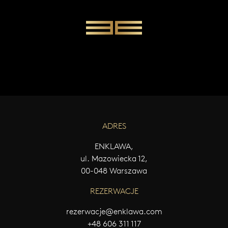
W
Y
Ś
L
I
J
W
I
A
D
O
M
ADRES
O
Ś
ENKLAWA,
Ć
ul. Mazowiecka 12,
00-048 Warszawa
REZERWACJE
rezerwacje@enklawa.com
+48 606 311 117