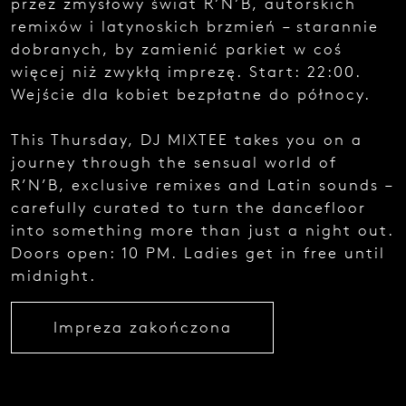
przez zmysłowy świat R’N’B, autorskich
e
remixów i latynoskich brzmień – starannie
z
g
dobranych, by zamienić parkiet w coś
ł
więcej niż zwykłą imprezę. Start: 22:00.
o
Wejście dla kobiet bezpłatne do północy.
s
z
e
This Thursday, DJ MIXTEE takes you on a
n
journey through the sensual world of
i
a
R’N’B, exclusive remixes and Latin sounds –
.
carefully curated to turn the dancefloor
into something more than just a night out.
Doors open: 10 PM. Ladies get in free until
midnight.
Impreza zakończona
Najedź
kursorem
i zobacz
kod