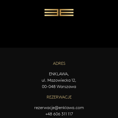
W
Y
Ś
L
I
J
W
I
A
D
O
M
ADRES
O
Ś
ENKLAWA,
Ć
ul. Mazowiecka 12,
00-048 Warszawa
REZERWACJE
rezerwacje@enklawa.com
+48 606 311 117