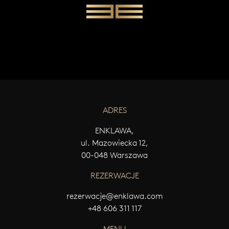
W
Y
Ś
L
I
J
W
I
A
D
ADRES
O
M
O
ENKLAWA,
Ś
ul. Mazowiecka 12,
Ć
00-048 Warszawa
REZERWACJE
rezerwacje@enklawa.com
+48 606 311 117
MENU