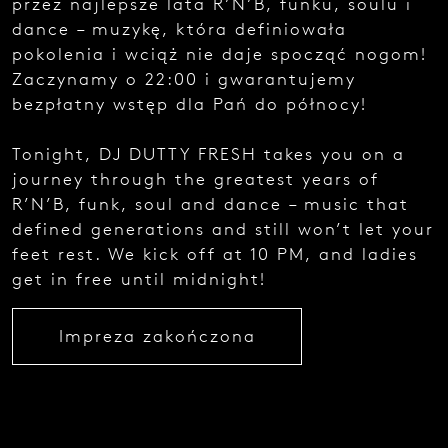
przez najlepsze lata R’N’B, funku, soulu i
e
dance – muzykę, która definiowała
z
g
pokolenia i wciąż nie daje spocząć nogom!
ł
Zaczynamy o 22:00 i gwarantujemy
o
bezpłatny wstęp dla Pań do północy!
s
z
e
Tonight, DJ DUTTY FRESH takes you on a
n
journey through the greatest years of
i
a
R’N’B, funk, soul and dance – music that
.
defined generations and still won’t let your
feet rest. We kick off at 10 PM, and ladies
get in free until midnight!
Impreza zakończona
Najedź
kursorem
i zobacz
kod