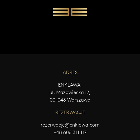
W
Y
Ś
L
I
J
W
I
A
D
O
ADRES
M
O
ENKLAWA,
Ś
Ć
ul. Mazowiecka 12,
00-048 Warszawa
REZERWACJE
rezerwacje@enklawa.com
+48 606 311 117