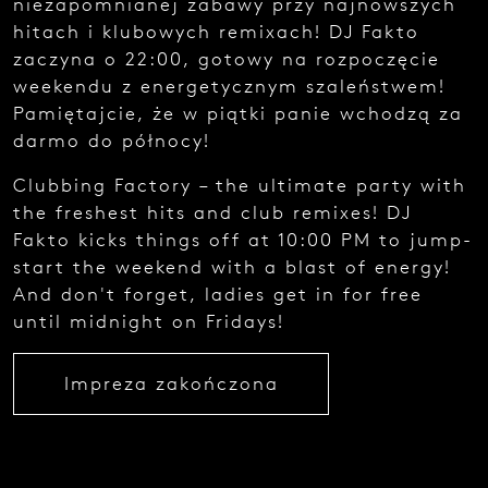
niezapomnianej zabawy przy najnowszych
e
hitach i klubowych remixach! DJ Fakto
z
g
zaczyna o 22:00, gotowy na rozpoczęcie
ł
weekendu z energetycznym szaleństwem!
o
Pamiętajcie, że w piątki panie wchodzą za
s
z
darmo do północy!
e
n
Clubbing Factory – the ultimate party with
i
the freshest hits and club remixes! DJ
a
Fakto kicks things off at 10:00 PM to jump-
.
start the weekend with a blast of energy!
And don't forget, ladies get in for free
until midnight on Fridays!
Impreza zakończona
Najedź
kursorem
i zobacz
kod