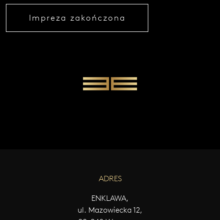
W
Impreza zakończona
Y
Ś
L
I
J
W
I
A
D
O
M
O
Ś
Ć
ADRES
ENKLAWA,
ul. Mazowiecka 12,