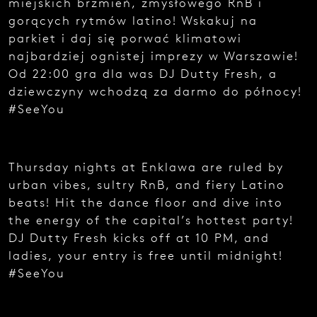
miejskich brzmień, zmysłowego RnB i
e
gorących rytmów latino! Wskakuj na
z
g
parkiet i daj się porwać klimatowi
ł
najbardziej ognistej imprezy w Warszawie!
o
Od 22:00 gra dla was DJ Dutty Fresh, a
s
z
dziewczyny wchodzą za darmo do północy!
e
#SeeYou
n
i
a
.
Thursday nights at Enklawa are ruled by
urban vibes, sultry RnB, and fiery Latino
beats! Hit the dance floor and dive into
the energy of the capital’s hottest party!
DJ Dutty Fresh kicks off at 10 PM, and
ladies, your entry is free until midnight!
Najedź
#SeeYou
kursorem
i zobacz
kod