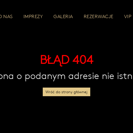
O NAS
IMPREZY
GALERIA
REZERWACJE
VIP
BŁĄD 404
ona o podanym adresie nie istn
Wróć do strony głównej